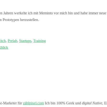
eren Jahren werkelte ich mit Meminto vor mich hin und habe immer neu
 Prototypen herzustellen.
itch
,
Prelab
,
Startups
,
Training
kblick
ne-Marketer für
zählpixel.com
Ich bin 100% Geek und
digital Native
, E