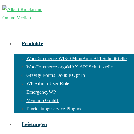
Zum
Inhalt
springen
Produkte
WooCommerce WISO MeinBüro API Schnittstelle
WooCommerce orgaMAX API Schnittstelle
Gravity Forms Double Opt In
WP Admin User Role
EmergencyWP
Meminto GmbH
Einrichtungsservice Plugins
Leistungen