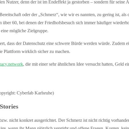
den Nutzer, denn der ist im Endeffekt ja gestorben – sondern für seine 
reitschaft oder der „Schmerz“, wie wir es nannten, zu gering ist, als d
über 60, bei denen der Friedhofsbesuch sich immer häufiger wiederhol
 eine mögliche Zielgruppe.
iert, dass der Datenschutz eine schwere Bürde werden würde. Zudem ein
e Plattform wirklich sicher zu machen.
gacy.network
, die mit einer sehr ähnlichen Idee versucht hatten, Geld
opyright: Cyberlab Karlsruhe)
Stories
 bzw. nicht konkret ausgerichtet. Der Schmerz ist nicht richtig vorha
re, wenn ihr Mann plötzlich verstirbt und offene Fragen, Konten, kein