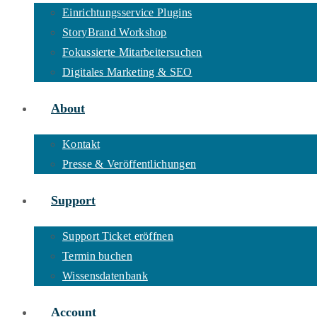
Einrichtungsservice Plugins
StoryBrand Workshop
Fokussierte Mitarbeitersuchen
Digitales Marketing & SEO
About
Kontakt
Presse & Veröffentlichungen
Support
Support Ticket eröffnen
Termin buchen
Wissensdatenbank
Account