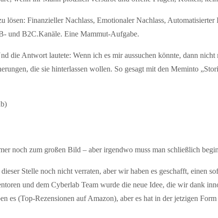
lösen: Finanzieller Nachlass, Emotionaler Nachlass, Automatisierter L
B2B- und B2C.Kanäle. Eine Mammut-Aufgabe.
en? Und die Antwort lautete: Wenn ich es mir aussuchen könnte, dann nich
rungen, die sie hinterlassen wollen. So gesagt mit den Meminto „Stori
ab)
mmer noch zum großen Bild – aber irgendwo muss man schließlich begi
dieser Stelle noch nicht verraten, aber wir haben es geschafft, einen 
toren und dem Cyberlab Team wurde die neue Idee, die wir dank innova
ben es (Top-Rezensionen auf Amazon), aber es hat in der jetzigen Form 