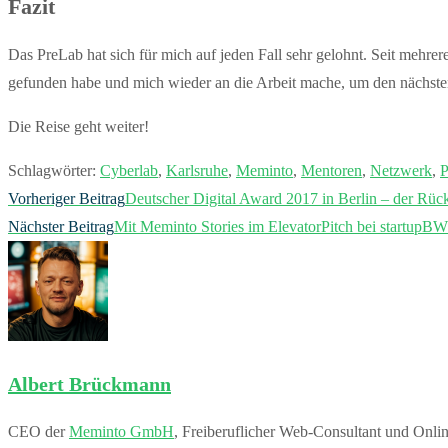
Fazit
Das PreLab hat sich für mich auf jeden Fall sehr gelohnt. Seit mehr
gefunden habe und mich wieder an die Arbeit mache, um den nächsten
Die Reise geht weiter!
Schlagwörter
:
Cyberlab
,
Karlsruhe
,
Meminto
,
Mentoren
,
Netzwerk
,
P
Weitere
Vorheriger Beitrag
Deutscher Digital Award 2017 in Berlin – der Rüc
Artikel
Nächster Beitrag
Mit Meminto Stories im ElevatorPitch bei startupBW
ansehen
Albert Brückmann
CEO der
Meminto GmbH
, Freiberuflicher Web-Consultant und Onli