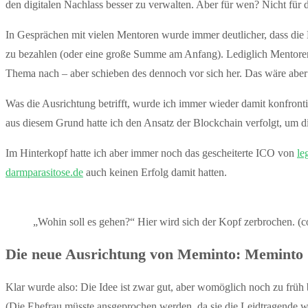
den digitalen Nachlass besser zu verwalten. Aber für wen? Nicht für 
In Gesprächen mit vielen Mentoren wurde immer deutlicher, dass die Be
zu bezahlen (oder eine große Summe am Anfang). Lediglich Mentoren 
Thema nach – aber schieben des dennoch vor sich her. Das wäre aber
Was die Ausrichtung betrifft, wurde ich immer wieder damit konfront
aus diesem Grund hatte ich den Ansatz der Blockchain verfolgt, um di
Im Hinterkopf hatte ich aber immer noch das gescheiterte ICO von
le
darmparasitose.de
auch keinen Erfolg damit hatten.
„Wohin soll es gehen?“ Hier wird sich der Kopf zerbrochen. (c
Die neue Ausrichtung von Meminto: Meminto 
Klar wurde also: Die Idee ist zwar gut, aber womöglich noch zu früh
(Die Ehefrau müsste ansgeprochen werden, da sie die Leidtragende wä