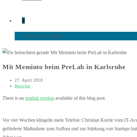
0
Your cart is empty.
Mit Meminto beim PreLab in Karlsruhe
Beitrag
27. April 2018
veröffentlicht:
Beitrags-
Berichte
Kategorie:
There is an
english version
available of this blog post.
Vor vier Wochen klingelte mein Telefon: Christian Kurrle vom IT-Ac
geförderte Maßnahme zum Aufbau und zur Stärkung von Startups ha