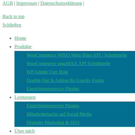
AGB
|
Impressum
|
Datenschutzerklärung
|
Back to top
Schließen
Home
Produkte
WooCommerce WISO Mein Büro API / Schnittstelle
WooCommerce orgaMAX API Schnittstelle
WP Admin User Role
Double Opt In Addon für Gravity Forms
Einrichtungsservice Plugins
Leistungen
Einrichtungsservice Plugins
Mitarbeitersuche auf Social Media
Digitales Marketing & SEO
Über mich