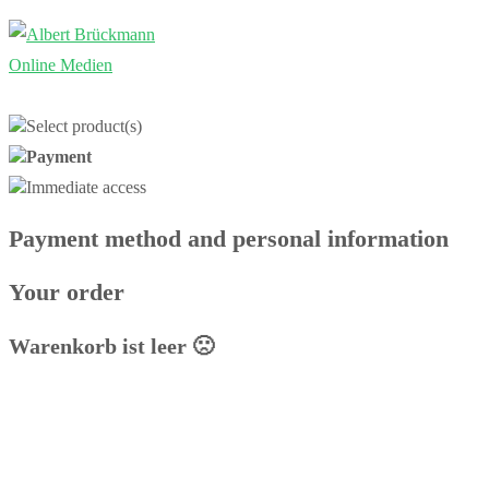
Zum
Inhalt
springen
Select product(s)
Payment
Immediate access
Payment method and personal information
Your order
Warenkorb ist leer 🙁