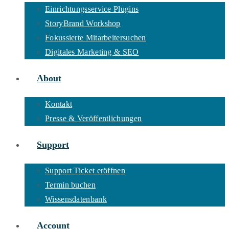
Einrichtungsservice Plugins
StoryBrand Workshop
Fokussierte Mitarbeitersuchen
Digitales Marketing & SEO
About
Kontakt
Presse & Veröffentlichungen
Support
Support Ticket eröffnen
Termin buchen
Wissensdatenbank
Account