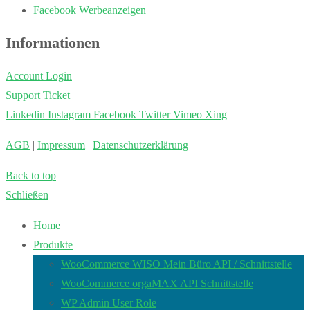
Facebook Werbeanzeigen
Informationen
Account Login
Support Ticket
Linkedin
Instagram
Facebook
Twitter
Vimeo
Xing
AGB
|
Impressum
|
Datenschutzerklärung
|
Back to top
Schließen
Home
Produkte
WooCommerce WISO Mein Büro API / Schnittstelle
WooCommerce orgaMAX API Schnittstelle
WP Admin User Role