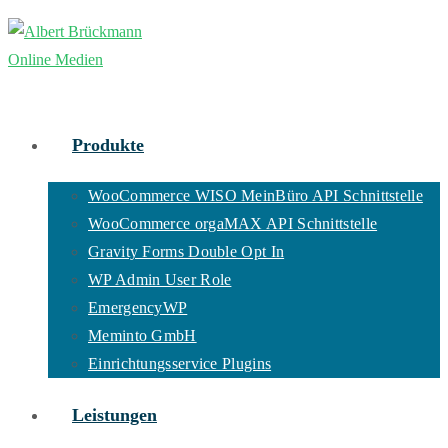
Zum
Inhalt
springen
Produkte
WooCommerce WISO MeinBüro API Schnittstelle
WooCommerce orgaMAX API Schnittstelle
Gravity Forms Double Opt In
WP Admin User Role
EmergencyWP
Meminto GmbH
Einrichtungsservice Plugins
Leistungen