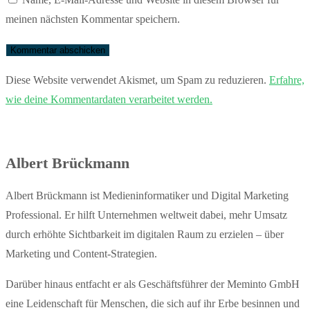
Benutzernamen
Mail-
Website-
meinen nächsten Kommentar speichern.
zum
Adresse
URL
Kommentieren
zum
ein
ein
Kommentieren
(optional)
Diese Website verwendet Akismet, um Spam zu reduzieren.
Erfahre,
ein
wie deine Kommentardaten verarbeitet werden.
Albert Brückmann
Albert Brückmann ist Medieninformatiker und Digital Marketing
Professional. Er hilft Unternehmen weltweit dabei, mehr Umsatz
durch erhöhte Sichtbarkeit im digitalen Raum zu erzielen – über
Marketing und Content-Strategien.
Darüber hinaus entfacht er als Geschäftsführer der Meminto GmbH
eine Leidenschaft für Menschen, die sich auf ihr Erbe besinnen und