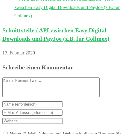
Schnittstelle / API zwischen Easy Digital
Downloads und PayJoe (z.B. für Collmex)
17. Februar 2020
Schreibe einen Kommentar
Kommentar
Gib
deinen
Gib
Namen
deine
Gib
oder
E-
deine
Name, E-Mail-Adresse und Website in diesem Browser für