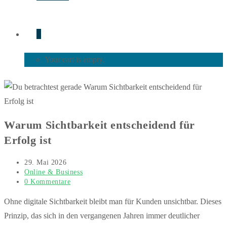
0
Your cart is empty.
Warum Sichtbarkeit entscheidend für
Erfolg ist
Beitrag
29. Mai 2026
veröffentlicht:
Beitrags-
Online & Business
Kategorie:
Beitrags-
0 Kommentare
Kommentare:
Ohne digitale Sichtbarkeit bleibt man für Kunden unsichtbar. Dieses
Prinzip, das sich in den vergangenen Jahren immer deutlicher