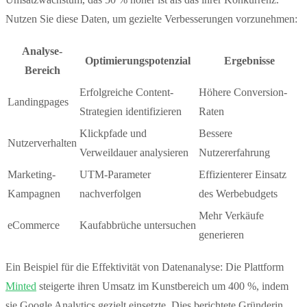
Nutzen Sie diese Daten, um gezielte Verbesserungen vorzunehmen:
Analyse-
Optimierungspotenzial
Ergebnisse
Bereich
Erfolgreiche Content-
Höhere Conversion-
Landingpages
Strategien identifizieren
Raten
Klickpfade und
Bessere
Nutzerverhalten
Verweildauer analysieren
Nutzererfahrung
Marketing-
UTM-Parameter
Effizienterer Einsatz
Kampagnen
nachverfolgen
des Werbebudgets
Mehr Verkäufe
eCommerce
Kaufabbrüche untersuchen
generieren
Ein Beispiel für die Effektivität von Datenanalyse: Die Plattform
Minted
steigerte ihren Umsatz im Kunstbereich um 400 %, indem
sie Google Analytics gezielt einsetzte. Dies berichtete Gründerin