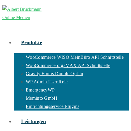
Zum
Inhalt
springen
Produkte
WooCommerce WISO MeinBüro API Schnittstelle
WooCommerce orgaMAX API Schnittstelle
Gravity Forms Double Opt In
WP Admin User Role
EmergencyWP
Meminto GmbH
Einrichtungsservice Plugins
Leistungen