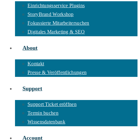
Einrichtungsservice Plugins
StoryBrand Workshop
Fokussierte Mitarbeitersuchen
Digitales Marketing & SEO
About
Kontakt
Presse & Veröffentlichungen
Support
Support Ticket eröffnen
Termin buchen
Wissensdatenbank
Account